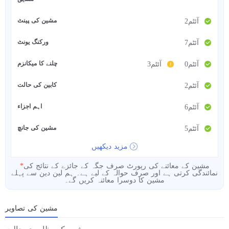
مشین کی پینٹ
2آئٹم
ورکنگ یونٹ
7آئٹم
چلنے کا میکانزم
0آئٹم
3آئٹم
کابین کی حالت
2آئٹم
اہم اجزاء
6آئٹم
مشین کی جانچ
5آئٹم
مزید دیکھیں
مشین کے معائنے کی رپورٹ صرف جگہ کے جائزے کے نتائج کی
*
نمائندگی کرتی ہے اور صرف حوالہ کے لیے ہے۔ ہم لین دین سے پہلے
مشین کا دوسرا معائنہ کریں گے۔
مشین کی تصاویر