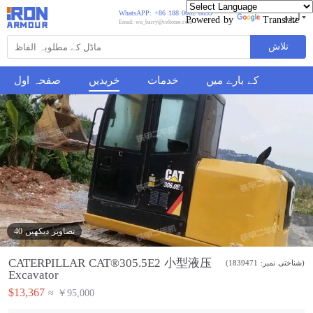
WhatsAPP: +86 188 0002 8859
اردو
Powered by
Translate
Email: wu_barry@cehome.com
تلاش
کے بارے میں
خدمات
خریدیں
صفحہ اول
40 تصاویر دیکھیں
CATERPILLAR CAT®305.5E2 小型液压
(شناختی نمبر: 1839471)
Excavator
$13,367
≈ ￥95,000