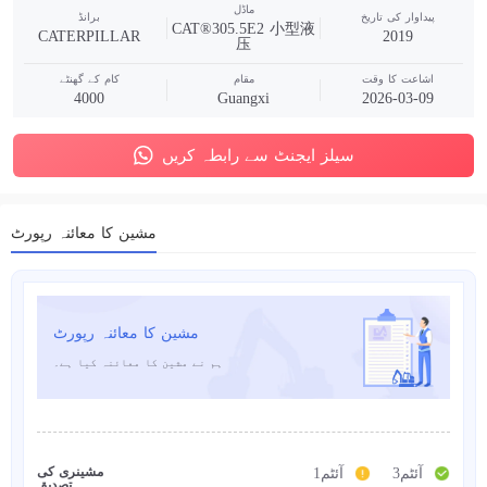
ماڈل
پیداوار کی تاریخ
برانڈ
CAT®305.5E2 小型液
CATERPILLAR
2019
压
اشاعت کا وقت
مقام
کام کے گھنٹے
4000
Guangxi
2026-03-09
سیلز ایجنٹ سے رابطہ کریں
مشین کا معائنہ رپورٹ
مشین کا معائنہ رپورٹ
ہم نے مشین کا معائنہ کیا ہے۔
مشینری کی
3آئٹم
1آئٹم
تصدیق