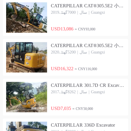
CATERPILLAR CAT®305.5E2 小型液压 Excavator
2019سال | 7000گھنٹے | Guangxi
USD13,086
≈ CNY93,000
CATERPILLAR CAT®305.5E2 小型液压 Excavator
2020سال | 5200گھنٹے | Guangxi
USD16,322
≈ CNY116,000
CATERPILLAR 301.7D CR Excavator
2017سال | 8262گھنٹے | Guangxi
USD7,035
≈ CNY50,000
CATERPILLAR 336D Excavator