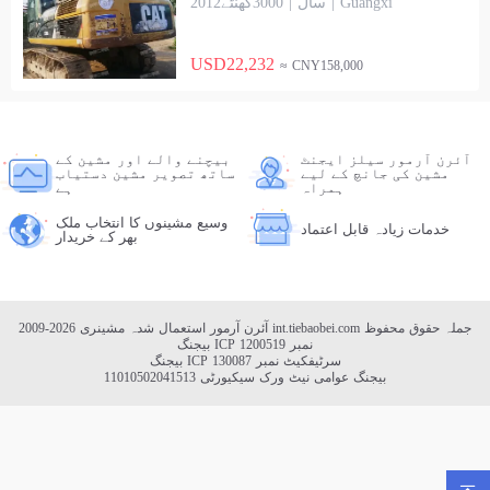
2012سال | 3000گھنٹے | Guangxi
USD22,232
≈ CNY158,000
آئرن آرمور سیلز ایجنٹ
بیچنے والے اور مشین کے
مشین کی جانچ کے لیے
ساتھ تصویر مشین دستیاب
ہمراہ
ہے
وسیع مشینوں کا انتخاب ملک
خدمات زیادہ قابل اعتماد
بھر کے خریدار
جملہ حقوق محفوظ
int.tiebaobei.com
2009-2026 آئرن آرمور استعمال شدہ مشینری
بیجنگ ICP نمبر 1200519
بیجنگ ICP سرٹیفکیٹ نمبر 130087
بیجنگ عوامی نیٹ ورک سیکیورٹی 11010502041513