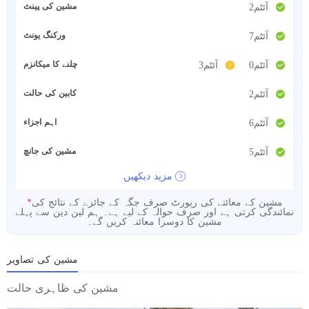
مشین کی پینٹ
2آئٹم
ورکنگ یونٹ
7آئٹم
چلنے کا میکانزم
0آئٹم
3آئٹم
کابین کی حالت
2آئٹم
اہم اجزاء
6آئٹم
مشین کی جانچ
5آئٹم
مزید دیکھیں
مشین کے معائنے کی رپورٹ صرف جگہ کے جائزے کے نتائج کی
*
نمائندگی کرتی ہے اور صرف حوالہ کے لیے ہے۔ ہم لین دین سے پہلے
مشین کا دوسرا معائنہ کریں گے۔
مشین کی تصاویر
مشین کی ظاہری حالت