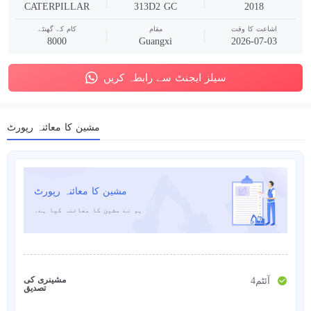
CATERPILLAR
313D2 GC
2018
اشاعت کا وقت
مقام
کام کے گھنٹے
8000
Guangxi
2026-07-03
سیلز ایجنٹ سے رابطہ کریں
مشین کا معائنہ رپورٹ
مشین کا معائنہ رپورٹ
ہم نے مشین کا معائنہ کیا ہے۔
مشینری کی
4آئٹم
تصدیق