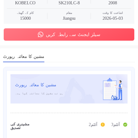
KOBELCO
SK210LC-8
2008
اشاعت کا وقت
مقام
کام کے گھنٹے
15000
Jiangsu
2026-05-03
سیلز ایجنٹ سے رابطہ کریں
مشین کا معائنہ رپورٹ
مشین کا معائنہ رپورٹ
ہم نے مشین کا معائنہ کیا ہے۔
مشینری کی
3آئٹم
2آئٹم
تصدیق