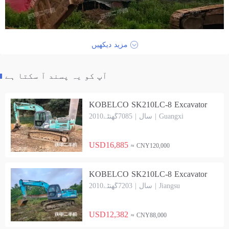
مزید دیکھیں
آپ کو یہ پسند آ سکتا ہے
KOBELCO SK210LC-8 Excavator
2010سال | 7085گھنٹے | Guangxi
USD16,885
≈ CNY120,000
KOBELCO SK210LC-8 Excavator
2010سال | 7203گھنٹے | Jiangsu
USD12,382
≈ CNY88,000