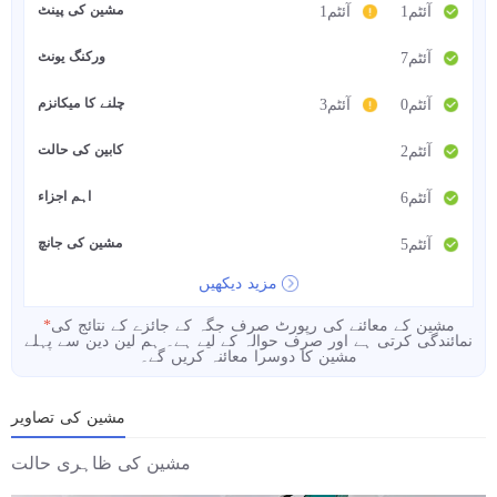
مشین کی پینٹ
1آئٹم
1آئٹم
ورکنگ یونٹ
7آئٹم
چلنے کا میکانزم
0آئٹم
3آئٹم
کابین کی حالت
2آئٹم
اہم اجزاء
6آئٹم
مشین کی جانچ
5آئٹم
مزید دیکھیں
مشین کے معائنے کی رپورٹ صرف جگہ کے جائزے کے نتائج کی
*
نمائندگی کرتی ہے اور صرف حوالہ کے لیے ہے۔ ہم لین دین سے پہلے
مشین کا دوسرا معائنہ کریں گے۔
مشین کی تصاویر
مشین کی ظاہری حالت