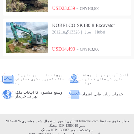
USD23,639
≈ CNY168,000
KOBELCO SK130-8 Excavator
2012سال | 13326گھنٹے | Hubei
USD14,493
≈ CNY103,000
آئرن آرمور سیلز ایجنٹ
بیچنے والے اور مشین کے
مشین کی جانچ کے لیے
ساتھ تصویر مشین دستیاب
ہمراہ
ہے
وسیع مشینوں کا انتخاب ملک
خدمات زیادہ قابل اعتماد
بھر کے خریدار
جملہ حقوق محفوظ
int.tiebaobei.com
2009-2026 آئرن آرمور استعمال شدہ مشینری
بیجنگ ICP نمبر 1200519
بیجنگ ICP سرٹیفکیٹ نمبر 130087