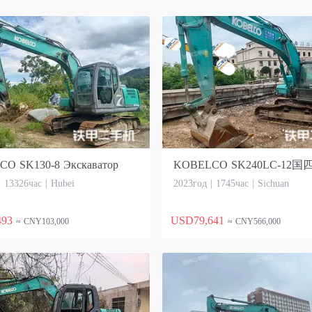
O SK130-8 Экскаватор
| 13326час | Hubei
2023год | 1745час | Sichuan
493
USD79,641
≈ CNY103,000
≈ CNY566,000