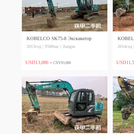
KOBELCO SK75-8 Экскаватор
KOBELC
2013год | 9500час | Jiangsu
2014год 
USD13,086
USD11,
≈ CNY93,000