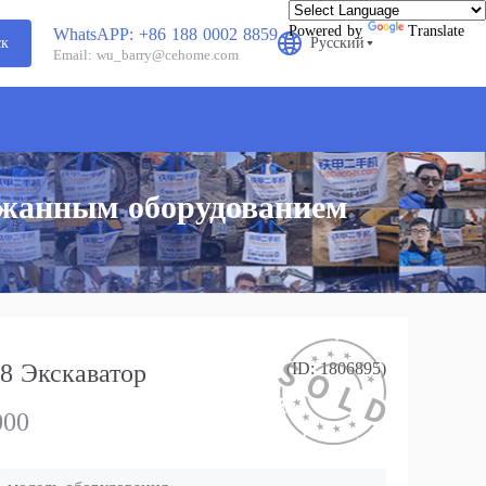
Powered by
Translate
WhatsAPP: +86 188 0002 8859
ск
Русский
Email: wu_barry@cehome.com
ржанным оборудованием
й
 Экскаватор
(ID: 1806895)
000