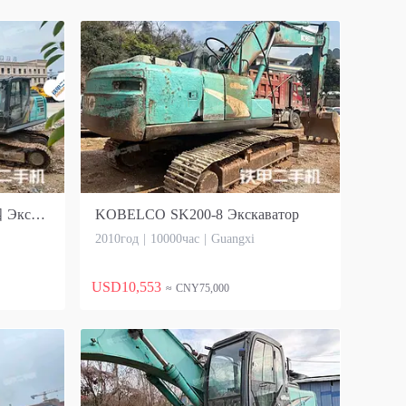
KOBELCO SK240LC-12国四 Экскаватор
KOBELCO SK200-8 Экскаватор
2010год | 10000час | Guangxi
USD10,553
≈ CNY75,000