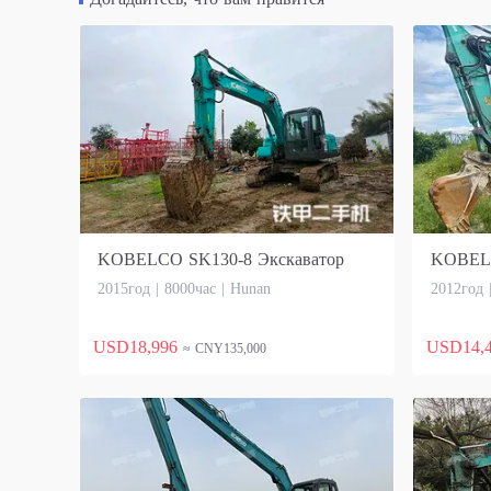
KOBELCO SK130-8 Экскаватор
KOBELC
2015год | 8000час | Hunan
2012год 
USD18,996
USD14,
≈ CNY135,000