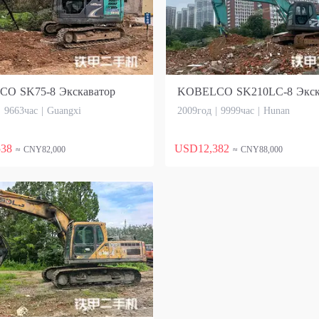
O SK75-8 Экскаватор
KOBELCO SK210LC-8 Экск
| 9663час | Guangxi
2009год | 9999час | Hunan
538
USD12,382
≈ CNY82,000
≈ CNY88,000