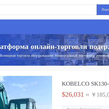
Пои
атформа онлайн-торговли поде
Всемирная торговля оборудованием Универсальный поставщик решени
KOBELCO SK130-8
$26,031
≈ ￥185,