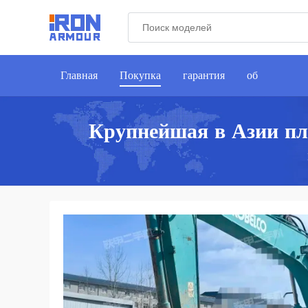
Главная
Покупка
гарантия
об
Крупнейшая в Азии пл