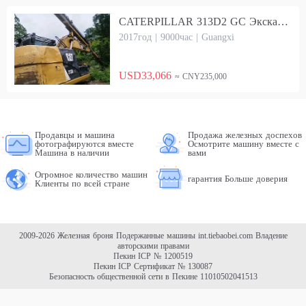
CATERPILLAR 313D2 GC Экскаватор
2017год | 9000час | Guangxi
USD33,066
≈ CNY235,000
Продавцы и машина
Продажа железных доспехов
фотографируются вместе
Осмотрите машину вместе с
Машина в наличии
вами
Огромное количество машин
гарантия Больше доверия
Клиенты по всей стране
2009-2026 Железная броня Подержанные машины
int.tiebaobei.com
Владение
авторскими правами
Пекин ICP № 1200519
Пекин ICP Сертификат № 130087
Безопасность общественной сети в Пекине 11010502041513