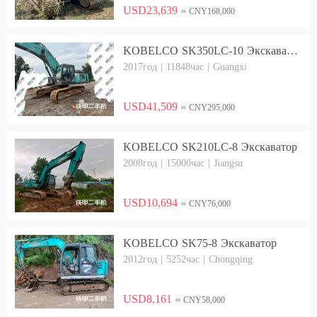
USD23,639
≈ CNY168,000
KOBELCO SK350LC-10 Экскаватор
2017год | 11848час | Guangxi
USD41,509
≈ CNY295,000
KOBELCO SK210LC-8 Экскаватор
2008год | 15000час | Jiangsu
USD10,694
≈ CNY76,000
KOBELCO SK75-8 Экскаватор
2012год | 5252час | Chongqing
USD8,161
≈ CNY58,000