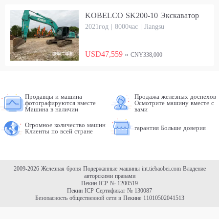
KOBELCO SK200-10 Экскаватор
2021год | 8000час | Jiangsu
USD47,559
≈ CNY338,000
Продавцы и машина
Продажа железных доспехов
фотографируются вместе
Осмотрите машину вместе с
Машина в наличии
вами
Огромное количество машин
гарантия Больше доверия
Клиенты по всей стране
2009-2026 Железная броня Подержанные машины
int.tiebaobei.com
Владение
авторскими правами
Пекин ICP № 1200519
Пекин ICP Сертификат № 130087
Безопасность общественной сети в Пекине 11010502041513