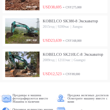
USD38,695
≈ CNY275,000
KOBELCO SK380-8 Экскаватор
2015год | 9200час | Jiangsu
USD23,639
≈ CNY168,000
KOBELCO SK210LC-8 Экскаватор
2009год | 12111час | Guangxi
USD12,523
≈ CNY89,000
Продавцы и машина
Продажа железных доспехов
фотографируются вместе
Осмотрите машину вместе с
Машина в наличии
вами
Огромное количество машин