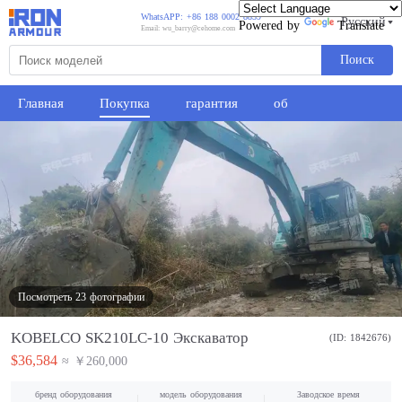
WhatsAPP: +86 188 0002 8859
Русский
Powered by
Translate
Email: wu_barry@cehome.com
Поиск
Главная
Покупка
гарантия
об
Посмотреть 23 фотографии
KOBELCO SK210LC-10 Экскаватор
(ID: 1842676)
$36,584
≈ ￥260,000
бренд оборудования
модель оборудования
Заводское время