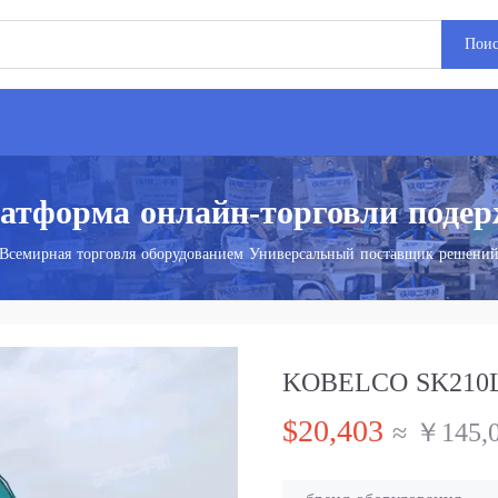
Пои
атформа онлайн-торговли поде
Всемирная торговля оборудованием Универсальный поставщик решени
KOBELCO SK210LC
$20,403
≈ ￥145,