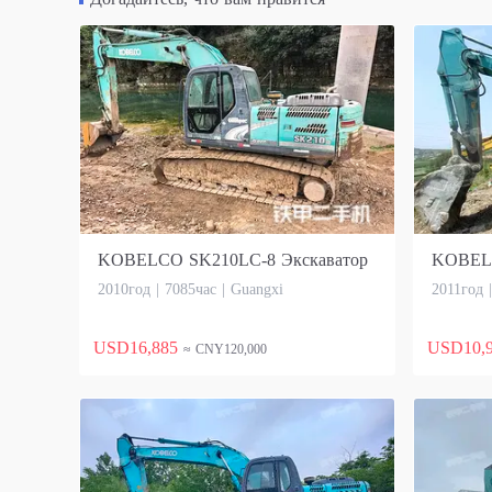
KOBELCO SK210LC-8 Экскаватор
KOBELC
2010год | 7085час | Guangxi
2011год 
USD16,885
USD10,
≈ CNY120,000