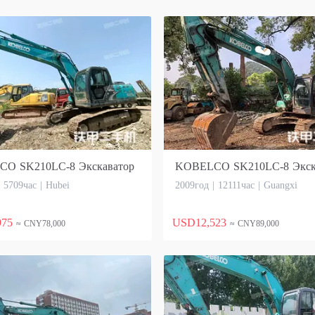
O SK210LC-8 Экскаватор
KOBELCO SK210LC-8 Экск
| 5709час | Hubei
2009год | 12111час | Guangxi
975
USD12,523
≈ CNY78,000
≈ CNY89,000