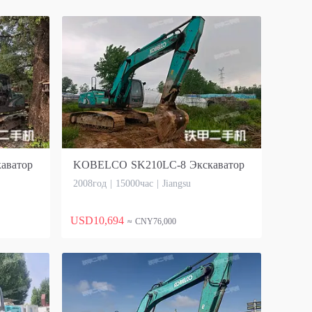
аватор
KOBELCO SK210LC-8 Экскаватор
2008год | 15000час | Jiangsu
USD10,694
≈ CNY76,000