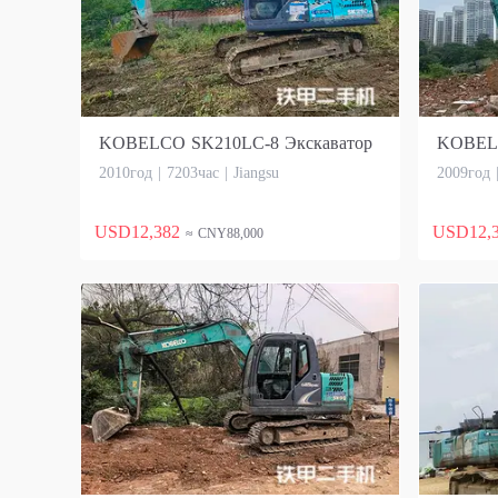
KOBELCO SK210LC-8 Экскаватор
KOBELC
2010год | 7203час | Jiangsu
2009год 
USD12,382
USD12,
≈ CNY88,000