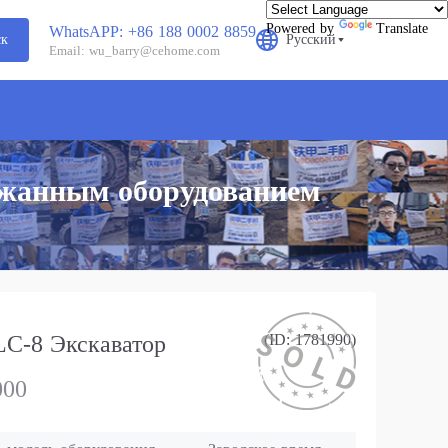
Powered by
Translate
WhatsAPP: +86 188 0002 8859
ск
Русский
Email: wu_barry@cehome.com
ржанным оборудованием
й
-8 Экскаватор
(ID: 1781990)
000