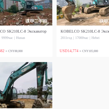
O SK210LC-8 Экскаватор
KOBELCO SK210LC-8 Экск
| 9999час | Hunan
2011год | 17000час | Hebei
382
USD14,774
≈ CNY88,000
≈ CNY105,000