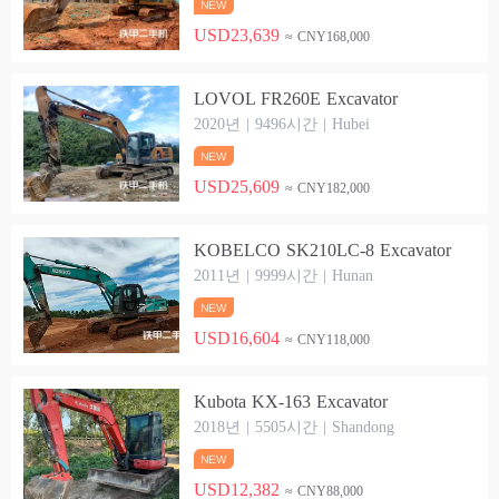
USD23,639
≈ CNY168,000
LOVOL FR260E Excavator
2020년 | 9496시간 | Hubei
USD25,609
≈ CNY182,000
KOBELCO SK210LC-8 Excavator
2011년 | 9999시간 | Hunan
USD16,604
≈ CNY118,000
Kubota KX-163 Excavator
2018년 | 5505시간 | Shandong
USD12,382
≈ CNY88,000