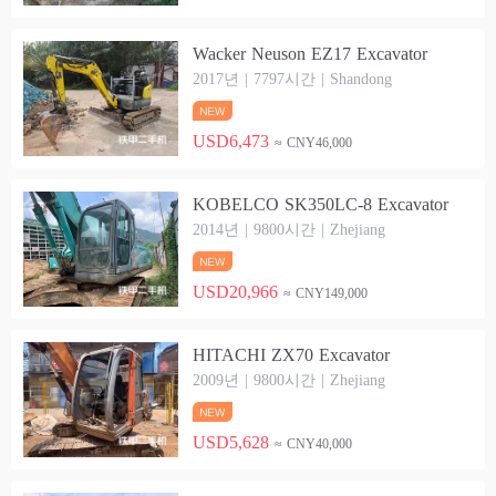
Wacker Neuson EZ17 Excavator
2017년 | 7797시간 | Shandong
USD6,473
≈ CNY46,000
KOBELCO SK350LC-8 Excavator
2014년 | 9800시간 | Zhejiang
USD20,966
≈ CNY149,000
HITACHI ZX70 Excavator
2009년 | 9800시간 | Zhejiang
USD5,628
≈ CNY40,000