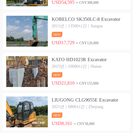
USD54,595
≈ CNY388,000
KOBELCO SK350LC-8 Excavator
2011년 | 13500시간 | Jiangsu
USD17,729
≈ CNY126,000
KATO HD1023R Excavator
2015년 | 10000시간 | Hunan
USD21,810
≈ CNY155,000
LIUGONG CLG9055E Excavator
2021년 | 6800시간 | Zhejiang
USD8,161
≈ CNY58,000