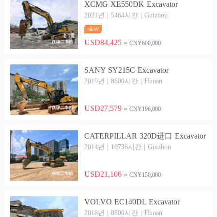
XCMG XE550DK Excavator
2021년 | 5464시간 | Guizhou
USD84,425
≈ CNY600,000
SANY SY215C Excavator
2019년 | 8600시간 | Hunan
USD27,579
≈ CNY196,000
CATERPILLAR 320D进口 Excavator
2014년 | 10736시간 | Guizhou
USD21,106
≈ CNY150,000
VOLVO EC140DL Excavator
2018년 | 8800시간 | Hunan