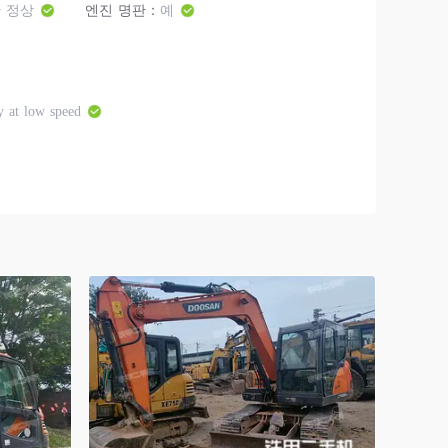
 정상
엔진 명판：
예
y at low speed