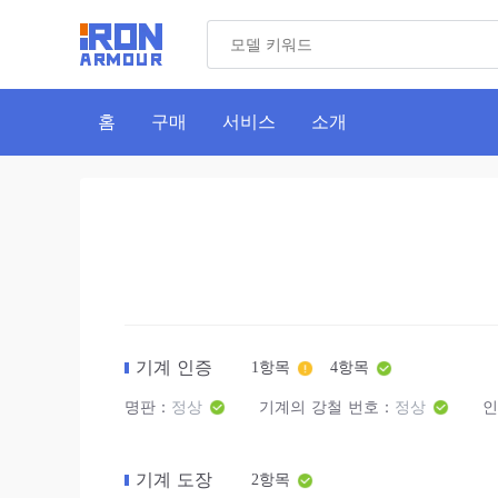
홈
구매
서비스
소개
기계 인증
1항목
4항목
명판：
정상
기계의 강철 번호：
정상
인
기계 도장
2항목