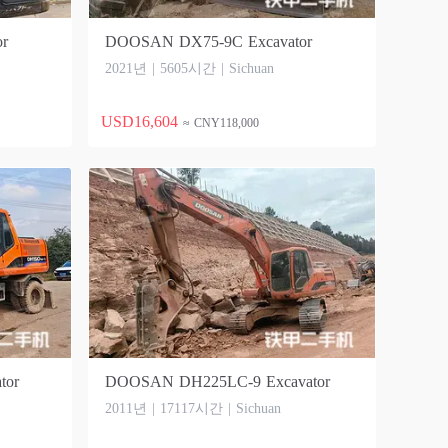
r
DOOSAN DX75-9C Excavator
2021년 | 5605시간 | Sichuan
USD16,604
≈ CNY118,000
tor
DOOSAN DH225LC-9 Excavator
2011년 | 17117시간 | Sichuan