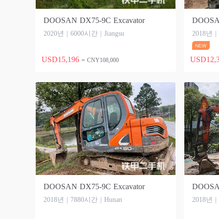
DOOSAN DX75-9C Excavator
DOOSAN
2020년 | 6000시간 | Jiangsu
2018년 |
USD15,196
USD12,
≈ CNY108,000
DOOSAN DX75-9C Excavator
DOOSAN
2018년 | 7880시간 | Hunan
2018년 |