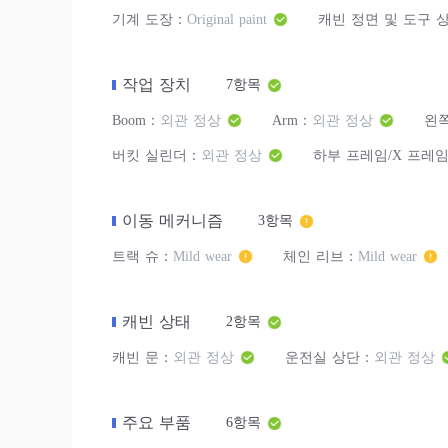
기계 도장：
Original paint
캐빈 정면 및 도구 
작업 장치
7항목
Boom：
외관 정상
Arm：
외관 정상
왼쪽
버킷 실린더：
외관 정상
하부 프레임/X 프레
이동 메커니즘
3항목
트랙 슈：
Mild wear
체인 리브：
Mild wear
캐빈 상태
2항목
캐빈 문：
외관 정상
운전실 상단：
외관 정상
주요 부품
6항목