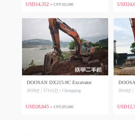
USD14,352
USD24,
≈ CNY102,000
DOOSAN DX215-9C Excavator
DOOSAN
2018년 | 571시간 | Chongqing
2014년 |
USD28,845
USD12,
≈ CNY205,000