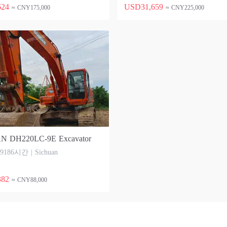
624
USD31,659
≈ CNY175,000
≈ CNY225,000
 DH220LC-9E Excavator
 9186시간 | Sichuan
382
≈ CNY88,000