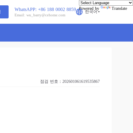
Powered by
Translate
WhatsAPP: +86 188 0002 8859
색
한국어
Email: wu_barry@cehome.com
점검 번호：202601061619535867