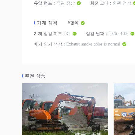
유압 펌프：
외관 정상
회전 모터：
외관 정상
기계 점검
5항목
기계 점검 여부：
예
점검 날짜：
2026-01-06
배기 연기 색상：
Exhaust smoke color is normal
추천 상품