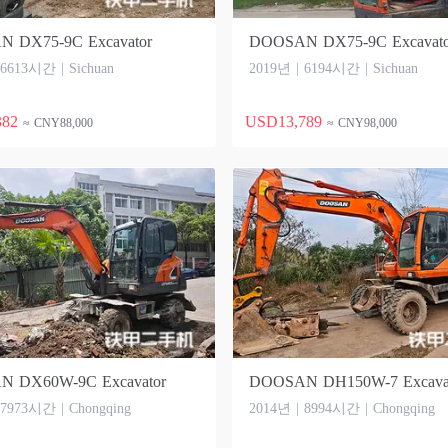
 DX75-9C Excavator
DOOSAN DX75-9C Excavato
 6613시간 | Sichuan
2019년 | 6194시간 | Sichuan
382
USD13,789
≈ CNY88,000
≈ CNY98,000
 DX60W-9C Excavator
DOOSAN DH150W-7 Excava
 7973시간 | Chongqing
2014년 | 8994시간 | Chongqing