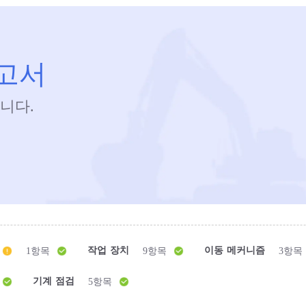
보고서
니다.
작업 장치
이동 메커니즘
1항목
9항목
3항목
기계 점검
5항목