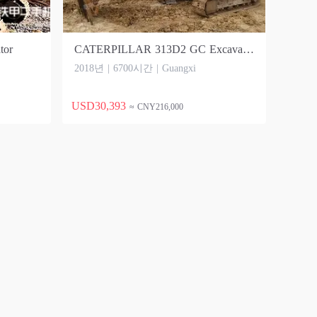
tor
CATERPILLAR 313D2 GC Excavator
2018년 | 6700시간 | Guangxi
USD30,393
≈ CNY216,000