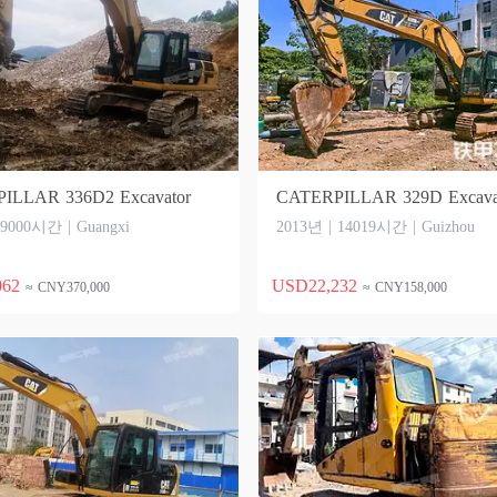
ILLAR 336D2 Excavator
CATERPILLAR 329D Excava
 9000시간 | Guangxi
2013년 | 14019시간 | Guizhou
062
USD22,232
≈ CNY370,000
≈ CNY158,000