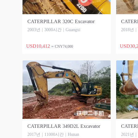
CATERPILLAR 320C Excavator
2003년 | 3000시간 | Guangxi
2018년 |
USD10,412
USD30,
≈ CNY74,000
CATERPILLAR 349D2L Excavator
2017년 | 11000시간 | Hunan
2021년 |