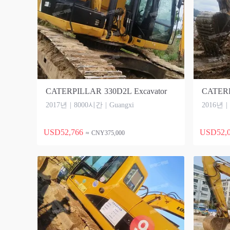
CATERPILLAR 330D2L Excavator
CATERP
2017년 | 8000시간 | Guangxi
2016년 |
USD52,766
USD52,
≈ CNY375,000