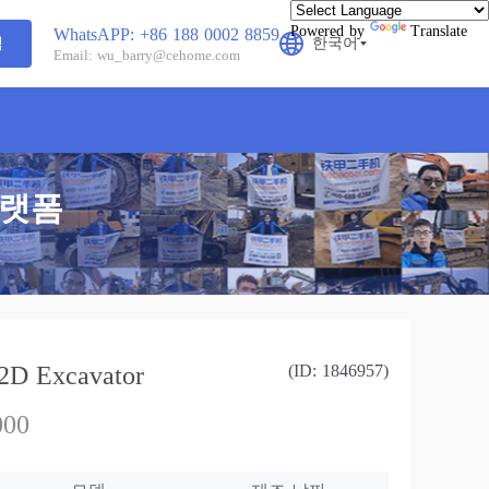
Powered by
Translate
WhatsAPP: +86 188 0002 8859
색
한국어
Email: wu_barry@cehome.com
플랫폼
D Excavator
(ID: 1846957)
000