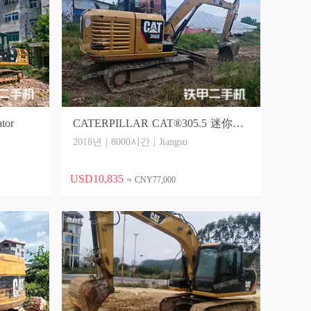
tor
CATERPILLAR CAT®305.5 迷你型液压 Excavator
2018년 | 8000시간 | Jiangsu
USD10,835
≈ CNY77,000