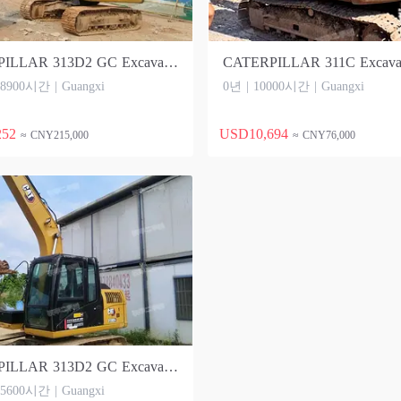
CATERPILLAR 313D2 GC Excavator
CATERPILLAR 311C Excava
 8900시간 | Guangxi
0년 | 10000시간 | Guangxi
252
USD10,694
≈ CNY215,000
≈ CNY76,000
CATERPILLAR 313D2 GC Excavator
 5600시간 | Guangxi