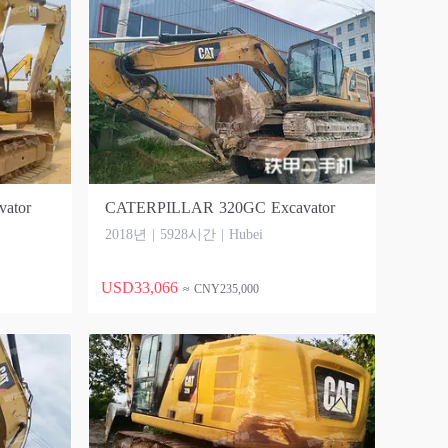
ator
CATERPILLAR 320GC Excavator
2018년 | 5928시간 | Hubei
USD33,066
≈ CNY235,000