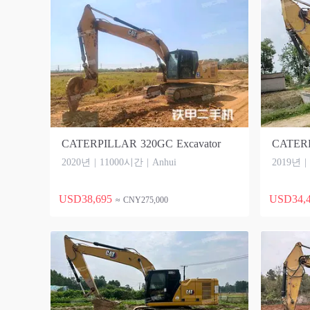
CATERPILLAR 320GC Excavator
CATERP
2020년 | 11000시간 | Anhui
2019년 |
USD38,695
USD34,
≈ CNY275,000