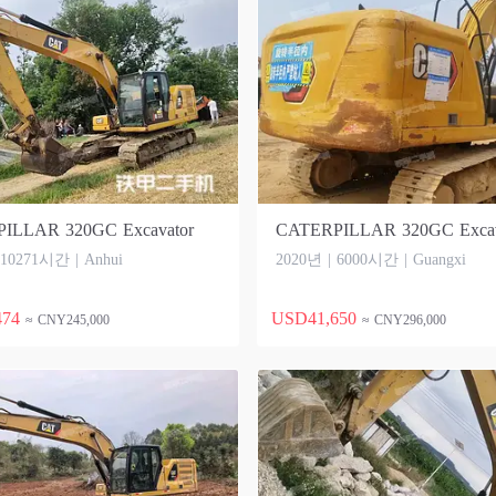
ILLAR 320GC Excavator
CATERPILLAR 320GC Excav
 10271시간 | Anhui
2020년 | 6000시간 | Guangxi
474
USD41,650
≈ CNY245,000
≈ CNY296,000