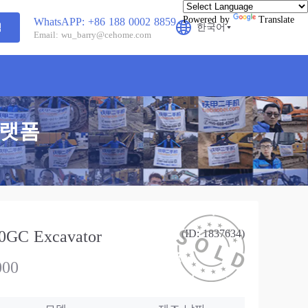
Powered by
Translate
WhatsAPP: +86 188 0002 8859
색
한국어
Email: wu_barry@cehome.com
플랫폼
GC Excavator
(ID: 1837634)
000