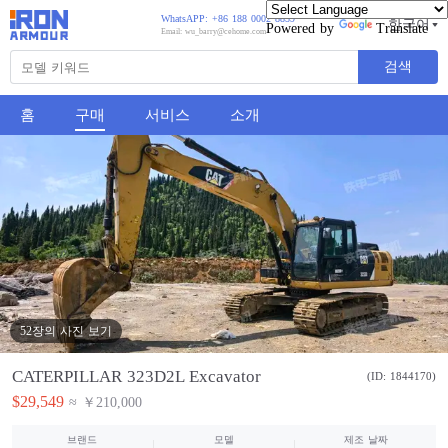
WhatsAPP: +86 188 0002 8859
한국어
Powered by
Translate
Email: wu_barry@cehome.com
검색
홈
구매
서비스
소개
52장의 사진 보기
CATERPILLAR 323D2L Excavator
(ID: 1844170)
$29,549
≈ ￥210,000
브랜드
모델
제조 날짜