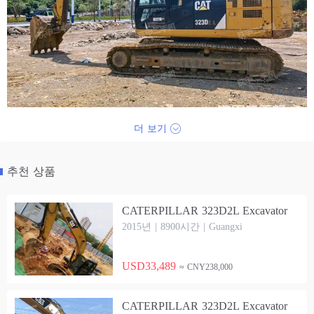
더 보기
추천 상품
CATERPILLAR 323D2L Excavator
2015년 | 8900시간 | Guangxi
USD33,489
≈ CNY238,000
CATERPILLAR 323D2L Excavator