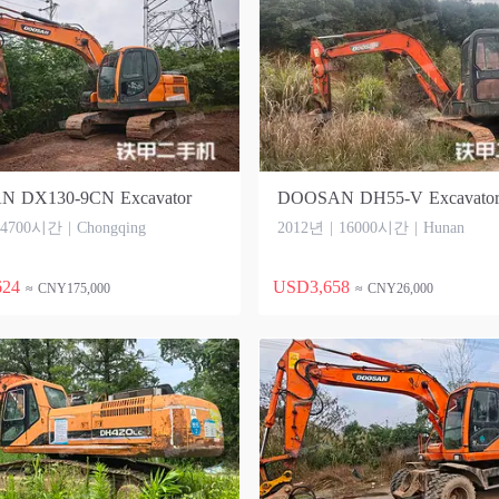
 DX130-9CN Excavator
DOOSAN DH55-V Excavato
 4700시간 | Chongqing
2012년 | 16000시간 | Hunan
624
USD3,658
≈ CNY175,000
≈ CNY26,000