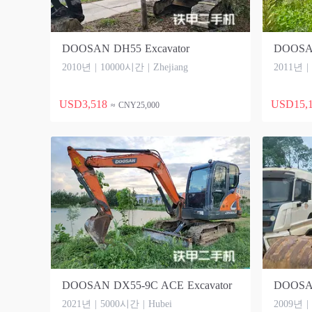
DOOSAN DH55 Excavator
DOOSAN
2010년 | 10000시간 | Zhejiang
2011년 |
USD3,518
USD15,
≈ CNY25,000
DOOSAN DX55-9C ACE Excavator
DOOSAN
2021년 | 5000시간 | Hubei
2009년 |