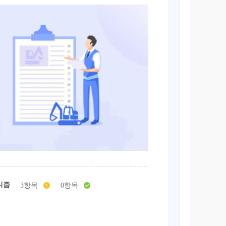
니즘
3항목
0항목