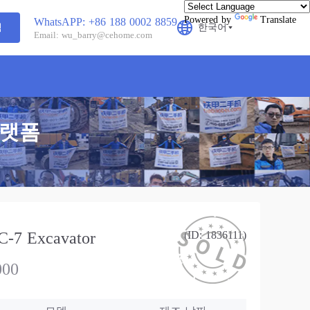
Powered by
Translate
WhatsAPP: +86 188 0002 8859
색
한국어
Email: wu_barry@cehome.com
플랫폼
7 Excavator
(ID: 1836111)
000