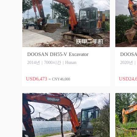
DOOSAN DH55-V Excavator
DOOSAN
2014년 | 7000시간 | Hunan
2020년 |
USD6,473
USD24,
≈ CNY46,000