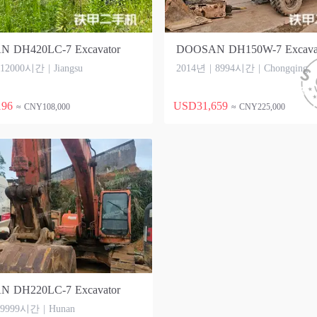
 DH420LC-7 Excavator
DOOSAN DH150W-7 Excava
 12000시간 | Jiangsu
2014년 | 8994시간 | Chongqing
196
USD31,659
≈ CNY108,000
≈ CNY225,000
 DH220LC-7 Excavator
 9999시간 | Hunan