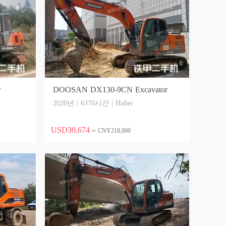
r
DOOSAN DX130-9CN Excavator
2020년 | 6370시간 | Hubei
USD30,674
≈ CNY218,000