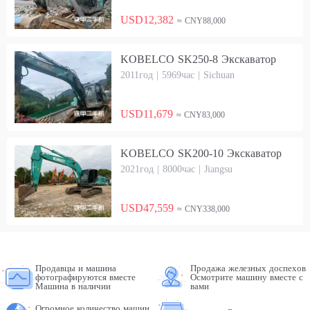
USD12,382
≈ CNY88,000
KOBELCO SK250-8 Экскаватор
2011год | 5969час | Sichuan
USD11,679
≈ CNY83,000
KOBELCO SK200-10 Экскаватор
2021год | 8000час | Jiangsu
USD47,559
≈ CNY338,000
Продавцы и машина
Продажа железных доспехов
фотографируются вместе
Осмотрите машину вместе с
Машина в наличии
вами
Огромное количество машин