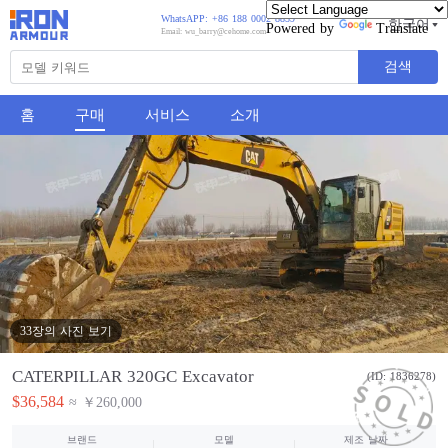
WhatsAPP: +86 188 0002 8859
한국어
Powered by
Translate
Email: wu_barry@cehome.com
검색
홈
구매
서비스
소개
33장의 사진 보기
CATERPILLAR 320GC Excavator
(ID: 1836278)
$36,584
≈ ￥260,000
브랜드
모델
제조 날짜