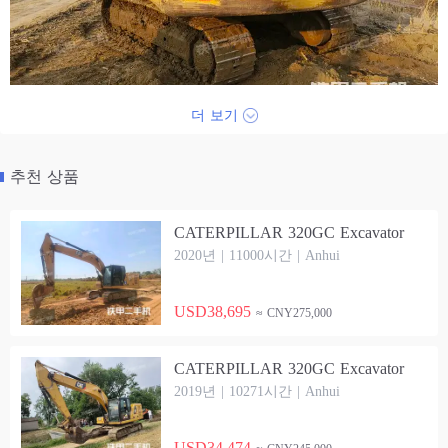
더 보기
추천 상품
CATERPILLAR 320GC Excavator
2020년 | 11000시간 | Anhui
USD38,695
≈ CNY275,000
CATERPILLAR 320GC Excavator
2019년 | 10271시간 | Anhui
USD34,474