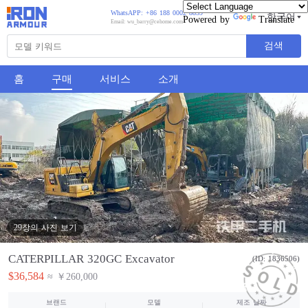
WhatsAPP: +86 188 0002 8859
한국어
Powered by
Translate
Email: wu_barry@cehome.com
검색
홈
구매
서비스
소개
29장의 사진 보기
CATERPILLAR 320GC Excavator
(ID: 1836506)
$36,584
≈ ￥260,000
브랜드
모델
제조 날짜